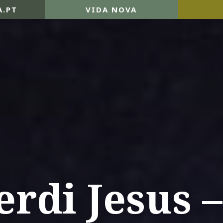
A.PT
VIDA NOVA
erdi Jesus –