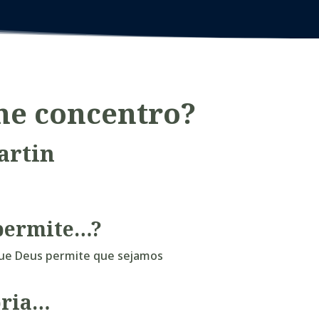
me concentro
?
artin
 permite…?
que Deus permite que sejamos
pria…