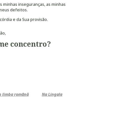
as minhas inseguranças, as minhas
meus defeitos.
córdia e da Sua provisão.
ão,
me concentro?
n limba română
Na Lingala