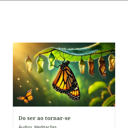
Do ser ao tornar-se
Áudios
,
Meditações