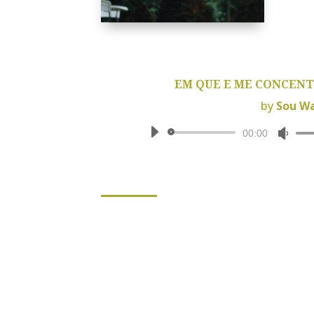
EM QUE E ME CONCEN
by
Sou W
Reprodutor
Use
00:00
de
as
áudio
seta
cima
para
aum
ou
dimi
o
volu