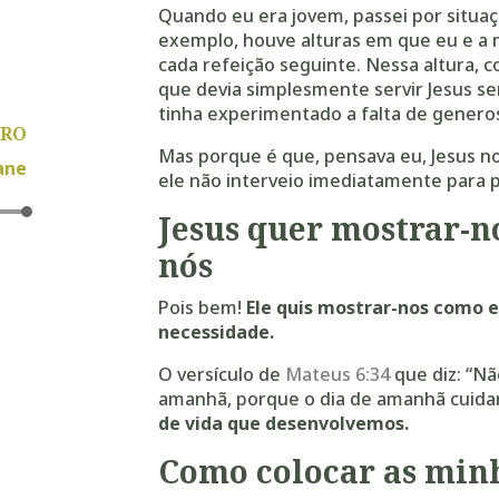
Quando eu era jovem, passei por situa
exemplo, houve alturas em que eu e a 
cada refeição seguinte. Nessa altura, 
que devia simplesmente servir Jesus se
tinha experimentado a falta de generos
TRO
Mas porque é que, pensava eu, Jesus n
ane
ele não interveio imediatamente para 
Jesus quer mostrar-n
nós
s
/baixo
Pois bem!
Ele quis mostrar-nos como 
necessidade.
entar
O versículo de
Mateus 6:34
que diz: “Não
nuir
amanhã, porque o dia de amanhã cuida
de vida que desenvolvemos.
me.
Como colocar as min