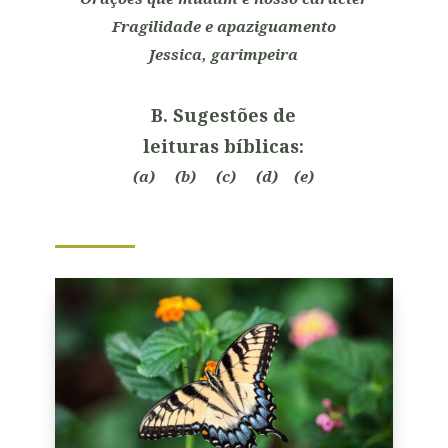
Fragilidade e apaziguamento
Jessica, garimpeira
B. Sugestões de
leituras bíblicas:
(a)
(b)
(c)
(d)
(
e
)