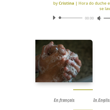
by
Cristina
|
Hora do duche e
se la
Reprodutor
Use
00:00
de
as
áudio
seta
cima
para
aum
ou
dimi
o
volu
En français
In Engli