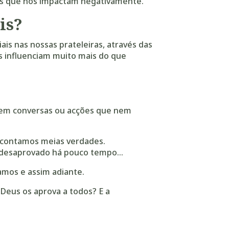
as que nos impactam negativamente.
is?
is nas nossas prateleiras, através das
s influenciam muito mais do que
 em conversas ou acções que nem
 contamos meias verdades.
 desaprovado há pouco tempo…
mos e assim adiante.
 Deus os aprova a todos?
E a