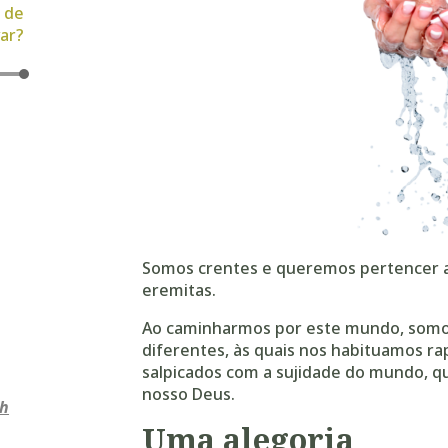
 de
var?
s
/baixo
entar
nuir
Somos crentes e queremos pertencer a
me.
eremitas.
Ao caminharmos por este mundo, somo
diferentes, às quais nos habituamos 
salpicados com a sujidade do mundo, qu
nosso Deus.
sh
Uma alegoria