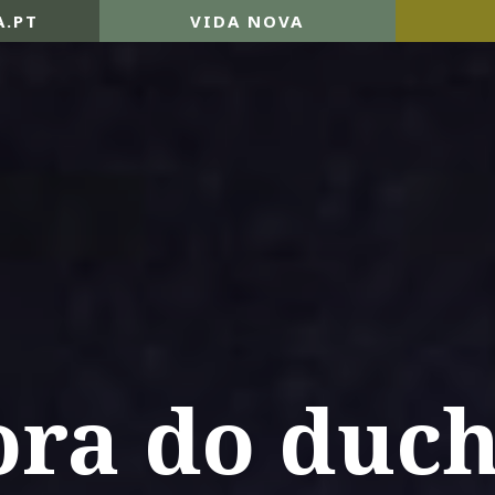
A.PT
VIDA NOVA
ra do duc