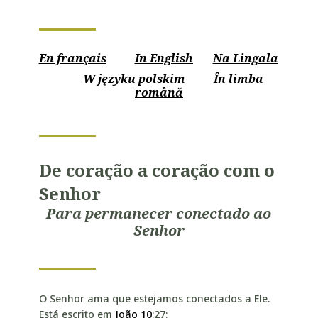
áudio
En français
In English
Na Lingala
W języku polskim
În limba
română
De coração a coração com o
Senhor
Para permanecer conectado ao
Senhor
O Senhor ama que estejamos conectados a Ele.
Está escrito em
João 10
:27: